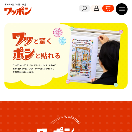
コンテ
ンツに
アカウント
カート
検索
進む
メニ
送信